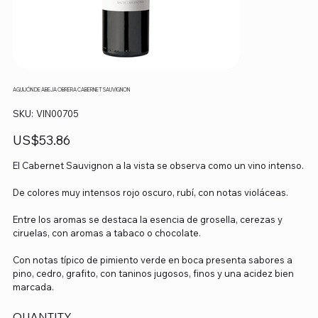
AGUIJÓN DE ABEJA OBRERA CABERNET SAUVIGNON
SKU
SKU:
VIN00705
VIN00705
Precio
US$53.86
El Cabernet Sauvignon a la vista se observa como un vino intenso.
De colores muy intensos rojo oscuro, rubí, con notas violáceas.
Entre los aromas se destaca la esencia de grosella, cerezas y
ciruelas, con aromas a tabaco o chocolate.
Con notas típico de pimiento verde en boca presenta sabores a
pino, cedro, grafito, con taninos jugosos, finos y una acidez bien
marcada.
QUANTITY