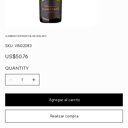
ALAMBRADO ESPUMANTE BLANC DE BLANCS
SKU
SKU:
VIN02083
VIN02083
Precio
US$50.76
QUANTITY
Agregar al carrito
Realizar compra