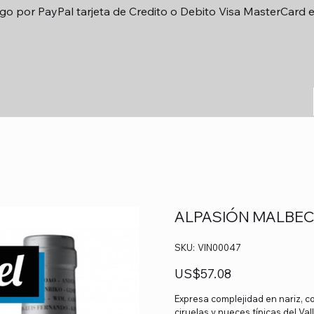
go por PayPal tarjeta de Credito o Debito Visa MasterCard 
ALPASIÓN MALBEC
SKU
SKU:
VIN00047
VIN00047
Precio
US$57.08
Expresa complejidad en nariz, 
ciruelas y nueces típicas del Va