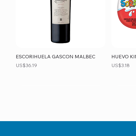
Vista rápida
ESCORIHUELA GASCON MALBEC
HUEVO KI
Precio
Precio
US$36.19
US$3.18