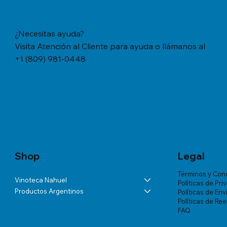
¿Necesitas ayuda?
Visita Atención al Cliente para ayuda o llámanos al
+1 (809) 981-0448
Vista rápida
Vista rápida
Vista rápida
YERBA MATE CACHAMATE HIERBAS
BÁLSAMO LA ROCHE-POSAY
ANDELUNA PARTIDAS ESPECIALES
YERBA M
TRATAMIE
ALTA VIS
SERRANAS CON CEDRON (1,1 LB/500
LIPIKAR BAUME AP+ M X 200 ML
BLANC DE MALBEC
TRADICION
VICHY DE
Precio
US$57.46
GRS)
MUJER X 
Precio
Precio
Precio
US$60.07
US$54.03
US$18.34
Precio
Precio
US$20.77
US$180.85
Shop
Legal
Términos y Con
Vinoteca Nahuel
Políticas de Pri
Productos Argentinos
Políticas de Env
Políticas de Re
FAQ