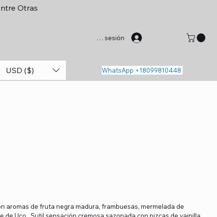
entre Otras
Iniciar sesión
USD ($)
WhatsApp +18099810448
con aromas de fruta negra madura, frambuesas, mermelada de
lle de Uco. Sutil sensación cremosa sazonada con pizcas de vainilla