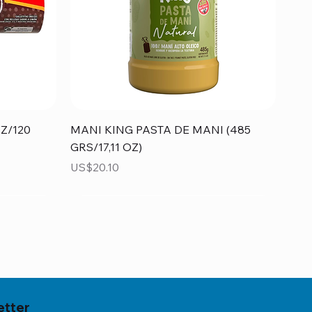
Vista rápida
Z/120
MANI KING PASTA DE MANI (485
GRS/17,11 OZ)
Precio
US$20.10
etter