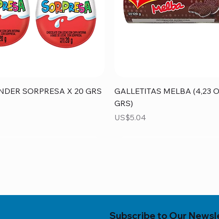
Vista rápida
Vista rápida
NDER SORPRESA X 20 GRS
GALLETITAS MELBA (4,23 O
GRS)
Precio
US$5.04
Subscribe to Our Newsl