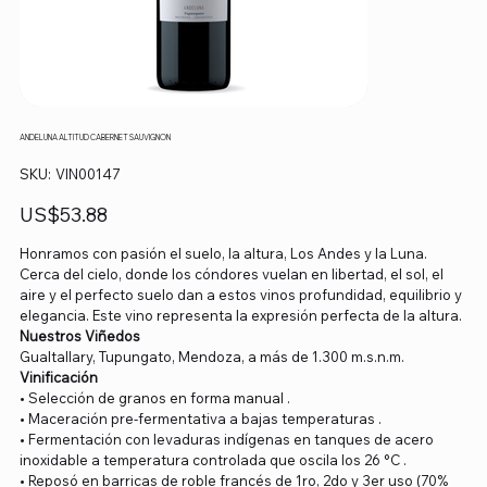
ANDELUNA ALTITUD CABERNET SAUVIGNON
SKU
SKU:
VIN00147
VIN00147
Precio
US$53.88
Honramos con pasión el suelo, la altura, Los Andes y la Luna.
Cerca del cielo, donde los cóndores vuelan en libertad, el sol, el
aire y el perfecto suelo dan a estos vinos profundidad, equilibrio y
elegancia. Este vino representa la expresión perfecta de la altura.
Nuestros Viñedos
Gualtallary, Tupungato, Mendoza, a más de 1.300 m.s.n.m.
Vinificación
• Selección de granos en forma manual .
• Maceración pre-fermentativa a bajas temperaturas .
• Fermentación con levaduras indígenas en tanques de acero
inoxidable a temperatura controlada que oscila los 26 °C .
• Reposó en barricas de roble francés de 1ro, 2do y 3er uso (70%