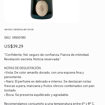
ARISTIDES CONFIDENCIAL BRUT NATURE
SKU
SKU:
VIN00180
VIN00180
Precio
US$39.29
"Confidente, fiel, seguro de confianza. Fianza de intimidad.
Revelación secreta. Noticia reservada."
NOTAS DE DEGUSTACIÓN:
•Vista: De color amarillo dorado, con una espuma fina y
persistente.
• Nariz: El perfume es delicado e intenso. Se destacan notas
frescas a pera, manzana y frutos cítricos combinados con pan
tostado.
• Boca: Se presenta equilibrado y agradable.
Recomendamos consumirlo a una temperatura entre 6° y 8° C.