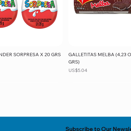
Vista rápida
Vista rápida
NDER SORPRESA X 20 GRS
GALLETITAS MELBA (4,23 O
GRS)
Precio
US$5.04
Subscribe to Our Newsl