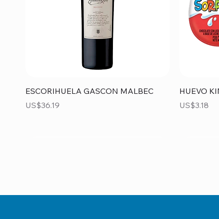
Vista rápida
ESCORIHUELA GASCON MALBEC
HUEVO KI
Precio
Precio
US$36.19
US$3.18