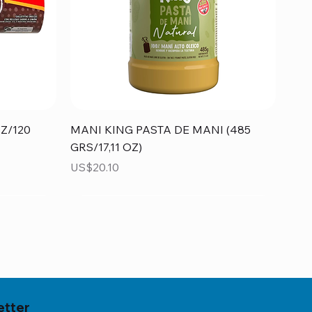
Vista rápida
Z/120
MANI KING PASTA DE MANI (485
GRS/17,11 OZ)
Precio
US$20.10
etter