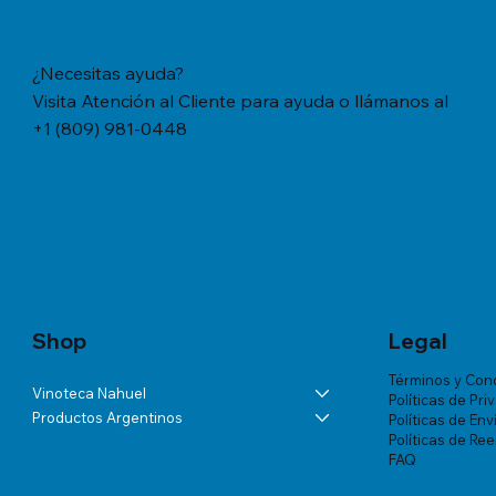
¿Necesitas ayuda?
Visita Atención al Cliente para ayuda o llámanos al
+1 (809) 981-0448
Vista rápida
Vista rápida
Vista rápida
YERBA MATE CACHAMATE HIERBAS
BÁLSAMO LA ROCHE-POSAY
ANDELUNA PARTIDAS ESPECIALES
YERBA M
TRATAMIE
ALTA VIS
SERRANAS CON CEDRON (1,1 LB/500
LIPIKAR BAUME AP+ M X 200 ML
BLANC DE MALBEC
TRADICION
VICHY DE
Precio
US$57.46
GRS)
MUJER X 
Precio
Precio
Precio
US$60.07
US$54.03
US$18.34
Precio
Precio
US$20.77
US$180.85
Shop
Legal
Términos y Con
Vinoteca Nahuel
Políticas de Pri
Productos Argentinos
Políticas de Env
Políticas de Re
FAQ