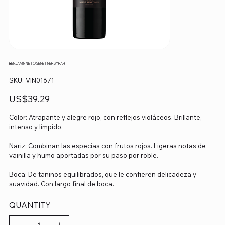
BENJAMÍN NIETO SENETINER SYRAH
SKU
SKU:
VIN01671
VIN01671
Precio
US$39.29
Color: Atrapante y alegre rojo, con reflejos violáceos. Brillante,
intenso y límpido.
Nariz: Combinan las especias con frutos rojos. Ligeras notas de
vainilla y humo aportadas por su paso por roble.
Boca: De taninos equilibrados, que le confieren delicadeza y
suavidad. Con largo final de boca.
QUANTITY