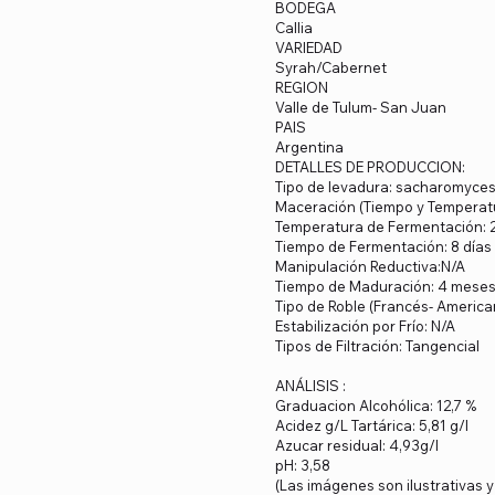
BODEGA
Callia
VARIEDAD
Syrah/Cabernet
REGION
Valle de Tulum- San Juan
PAIS
Argentina
DETALLES DE PRODUCCION:
Tipo de levadura: sacharomyce
Maceración (Tiempo y Temperatu
Temperatura de Fermentación: 
Tiempo de Fermentación: 8 días
Manipulación Reductiva:N/A
Tiempo de Maduración: 4 mese
Tipo de Roble (Francés- Americ
Estabilización por Frío: N/A
Tipos de Filtración: Tangencial
ANÁLISIS :
Graduacion Alcohólica: 12,7 %
Acidez g/L Tartárica: 5,81 g/l
Azucar residual: 4,93g/l
pH: 3,58
(Las imágenes son ilustrativas 