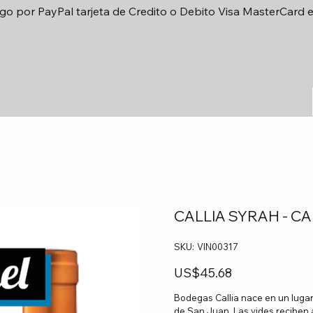
go por PayPal tarjeta de Credito o Debito Visa MasterCard 
CALLIA SYRAH - C
SKU
SKU:
VIN00317
VIN00317
Precio
US$45.68
Bodegas Callia nace en un lugar
de San Juan. Las vides reciben