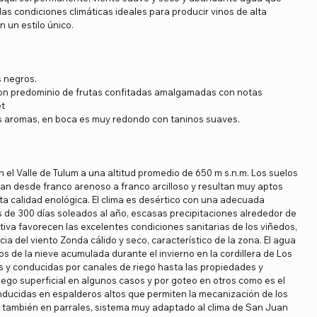
as condiciones climáticas ideales para producir vinos de alta
n un estilo único.
s negros.
, con predominio de frutas confitadas amalgamadas con notas
et
sus aromas, en boca es muy redondo con taninos suaves.
 el Valle de Tulum a una altitud promedio de 650 m s.n.m. Los suelos
van desde franco arenoso a franco arcilloso y resultan muy aptos
ta calidad enológica. El clima es desértico con una adecuada
s de 300 días soleados al año, escasas precipitaciones alrededor de
va favorecen las excelentes condiciones sanitarias de los viñedos,
a del viento Zonda cálido y seco, característico de la zona. El agua
os de la nieve acumulada durante el invierno en la cordillera de Los
 y conducidas por canales de riego hasta las propiedades y
riego superficial en algunos casos y por goteo en otros como es el
onducidas en espalderos altos que permiten la mecanización de los
y también en parrales, sistema muy adaptado al clima de San Juan