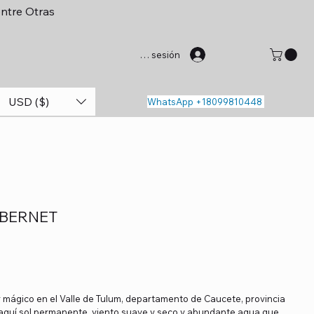
entre Otras
Iniciar sesión
USD ($)
WhatsApp +18099810448
ABERNET
 mágico en el Valle de Tulum, departamento de Caucete, provincia
 aquí sol permanente, viento suave y seco y abundante agua que