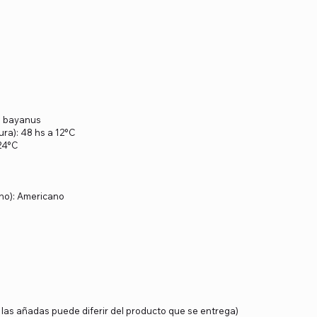
s bayanus
ra): 48 hs a 12°C
24°C
s
ano): Americano
y las añadas puede diferir del producto que se entrega)