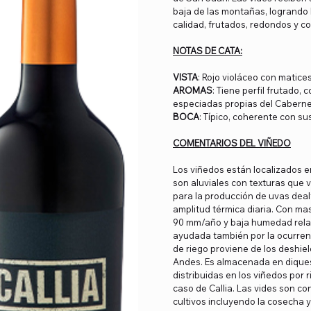
baja de las montañas, logrando l
calidad, frutados, redondos y co
NOTAS DE CATA:
VISTA
: Rojo violáceo con matice
AROMAS
: Tiene perfil frutado
especiadas propias del Cabern
BOCA
: Típico, coherente con 
COMENTARIOS DEL VIÑEDO
Los viñedos están localizados en
son aluviales con texturas que 
para la producción de uvas deal
amplitud térmica diaria. Con ma
90 mm/año y baja humedad relati
ayudada también por la ocurrenci
de riego proviene de los deshiel
Andes. Es almacenada en diques
distribuidas en los viñedos por 
caso de Callia. Las vides son c
cultivos incluyendo la cosecha 