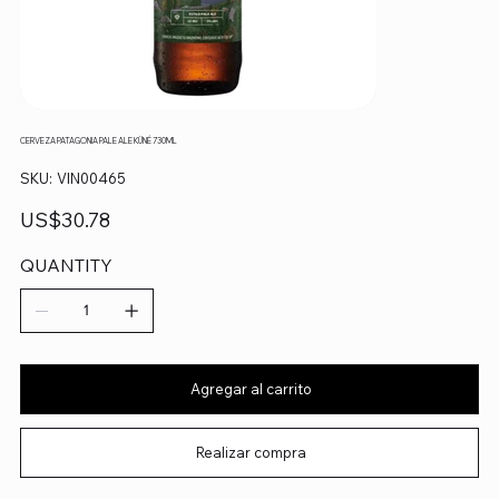
CERVEZA PATAGONIA PALE ALE KÜNÉ 730ML
SKU
SKU:
VIN00465
VIN00465
Precio
US$30.78
QUANTITY
Agregar al carrito
Realizar compra