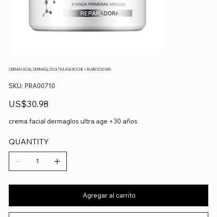
CREMA FACIAL DERMAGLÓS ULTRA AGE NOCHE +30 AÑOS 50 GRS
SKU
SKU:
PRA00710
PRA00710
Precio
US$30.98
crema facial dermaglos ultra age +30 años
QUANTITY
Agregar al carrito