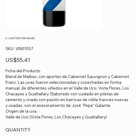
D.J. MASTRANTONIO MALBEC
SKU
SKU:
VIN01557
VIN01557
Precio
US$55.41
Ficha del Producto
Blend de Malbec, con aportes de Cabernet Sauvignon y Cabernet
Franc. Las uvas fueron seleccionadas y cosechadas en forma
manual, de diferentes viñedos en el Valle de Uco: Vista Flores, Los
Chacayes y Gualtallary. Elaborado con cuidado en piletas de
cemento y criado con pasión en barricas de roble francés nuevas
y usadas, con el asesoramiento de José “Pepe” Galante.
Origen de la uva
Valle de Uco (Vista Flores, Los Chacayes y Gualtallary)
QUANTITY