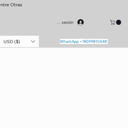
entre Otras
Iniciar sesión
USD ($)
WhatsApp +18099810448