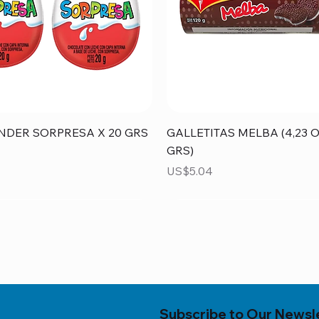
Vista rápida
Vista rápida
NDER SORPRESA X 20 GRS
GALLETITAS MELBA (4,23 O
GRS)
Precio
US$5.04
Subscribe to Our Newsl