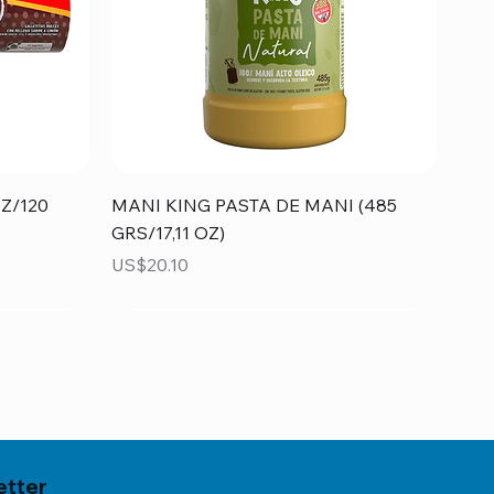
Vista rápida
Z/120
MANI KING PASTA DE MANI (485
GRS/17,11 OZ)
Precio
US$20.10
etter