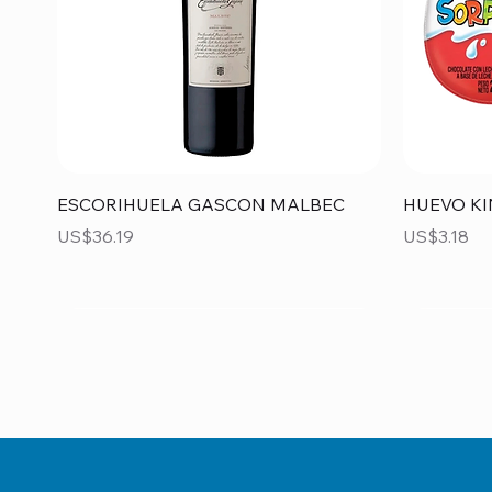
Vista rápida
ESCORIHUELA GASCON MALBEC
HUEVO KI
Precio
Precio
US$36.19
US$3.18