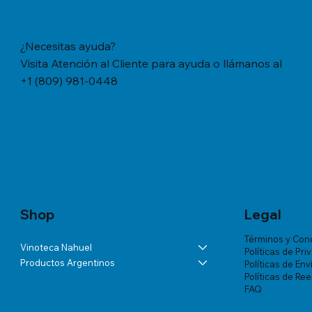
¿Necesitas ayuda?
Visita Atención al Cliente para ayuda o llámanos al
+1 (809) 981-0448
Vista rápida
Vista rápida
Vista rápida
YERBA MATE CACHAMATE HIERBAS
BÁLSAMO LA ROCHE-POSAY
ANDELUNA PARTIDAS ESPECIALES
YERBA M
TRATAMIE
ALTA VIS
SERRANAS CON CEDRON (1,1 LB/500
LIPIKAR BAUME AP+ M X 200 ML
BLANC DE MALBEC
TRADICION
VICHY DE
Precio
US$57.46
GRS)
MUJER X 
Precio
Precio
Precio
US$60.07
US$54.03
US$18.34
Precio
Precio
US$20.77
US$180.85
Shop
Legal
Términos y Con
Vinoteca Nahuel
Políticas de Pri
Productos Argentinos
Políticas de Env
Políticas de Re
FAQ