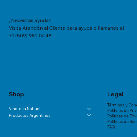
¿Necesitas ayuda?
Visita Atención al Cliente para ayuda o llámanos al
+1 (809) 981-0448
Vista rápida
Vista rápida
Vista rápida
YERBA MATE CACHAMATE HIERBAS
BÁLSAMO LA ROCHE-POSAY
ANDELUNA PARTIDAS ESPECIALES
YERBA M
TRATAMIE
ALTA VIS
SERRANAS CON CEDRON (1,1 LB/500
LIPIKAR BAUME AP+ M X 200 ML
BLANC DE MALBEC
TRADICION
VICHY DE
Precio
US$57.46
GRS)
MUJER X 
Precio
Precio
Precio
US$60.07
US$54.03
US$18.34
Precio
Precio
US$20.77
US$180.85
Shop
Legal
Términos y Con
Vinoteca Nahuel
Políticas de Pri
Productos Argentinos
Políticas de Env
Políticas de Re
FAQ