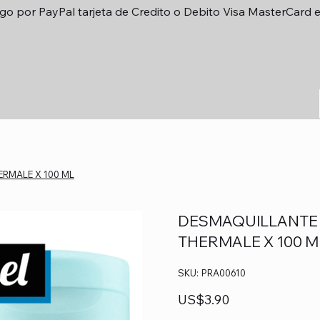
go por PayPal tarjeta de Credito o Debito Visa MasterCard 
ERMALE X 100 ML
DESMAQUILLANTE 
THERMALE X 100 M
SKU
SKU:
PRA00610
PRA00610
Precio
US$3.90