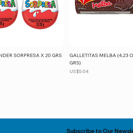
Vista rápida
Vista rápida
NDER SORPRESA X 20 GRS
GALLETITAS MELBA (4,23 O
GRS)
Precio
US$5.04
Subscribe to Our Newsl