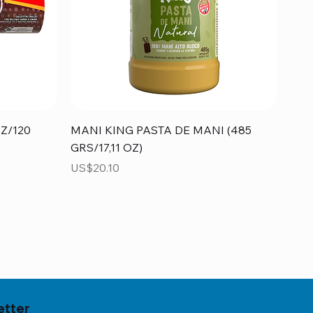
Vista rápida
Z/120
MANI KING PASTA DE MANI (485
GRS/17,11 OZ)
Precio
US$20.10
etter