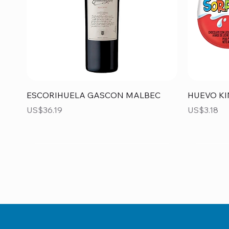
Vista rápida
ESCORIHUELA GASCON MALBEC
HUEVO KI
Precio
Precio
US$36.19
US$3.18