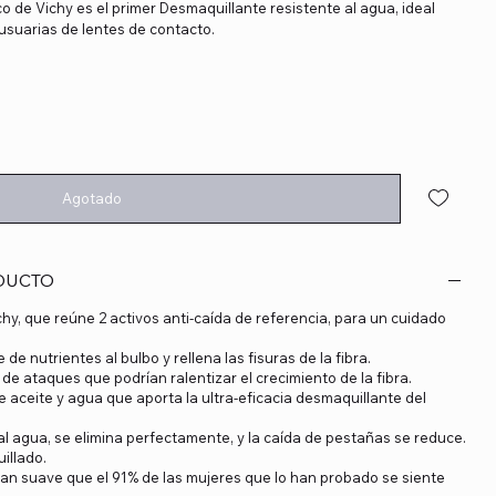
co de Vichy es el primer Desmaquillante resistente al agua, ideal
 usuarias de lentes de contacto.
Agotado
DUCTO
hy, que reúne 2 activos anti-caída de referencia, para un cuidado
 de nutrientes al bulbo y rellena las fisuras de la fibra.
o de ataques que podrían ralentizar el crecimiento de la fibra.
e aceite y agua que aporta la ultra-eficacia desmaquillante del
e al agua, se elimina perfectamente, y la caída de pestañas se reduce.
illado.
tan suave que el 91% de las mujeres que lo han probado se siente