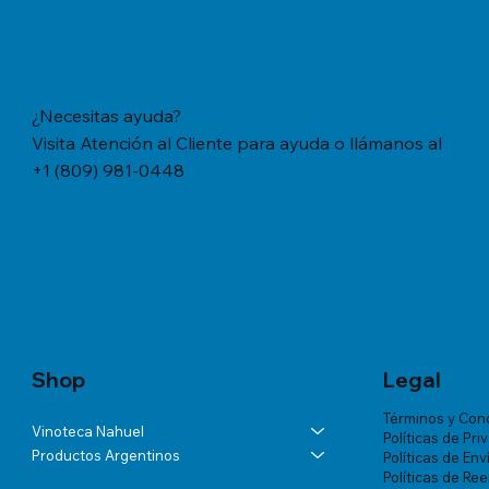
¿Necesitas ayuda?
Visita Atención al Cliente para ayuda o llámanos al
+1 (809) 981-0448
Vista rápida
Vista rápida
Vista rápida
YERBA MATE CACHAMATE HIERBAS
BÁLSAMO LA ROCHE-POSAY
ANDELUNA PARTIDAS ESPECIALES
YERBA M
TRATAMIE
ALTA VIS
SERRANAS CON CEDRON (1,1 LB/500
LIPIKAR BAUME AP+ M X 200 ML
BLANC DE MALBEC
TRADICION
VICHY DE
Precio
US$57.46
GRS)
MUJER X 
Precio
Precio
Precio
US$60.07
US$54.03
US$18.34
Precio
Precio
US$20.77
US$180.85
Shop
Legal
Términos y Con
Vinoteca Nahuel
Políticas de Pri
Productos Argentinos
Políticas de Env
Políticas de Re