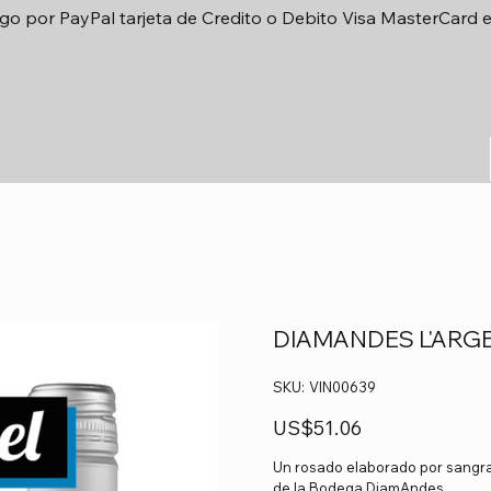
go por PayPal tarjeta de Credito o Debito Visa MasterCard 
DIAMANDES L'ARG
SKU
SKU:
VIN00639
VIN00639
Precio
US$51.06
Un rosado elaborado por sangra
de la Bodega DiamAndes.