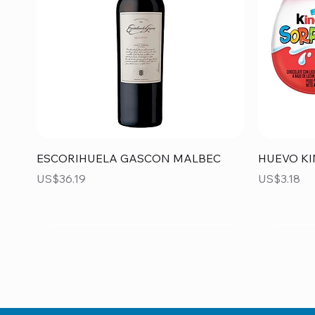
Vista rápida
ESCORIHUELA GASCON MALBEC
HUEVO KI
Precio
Precio
US$36.19
US$3.18