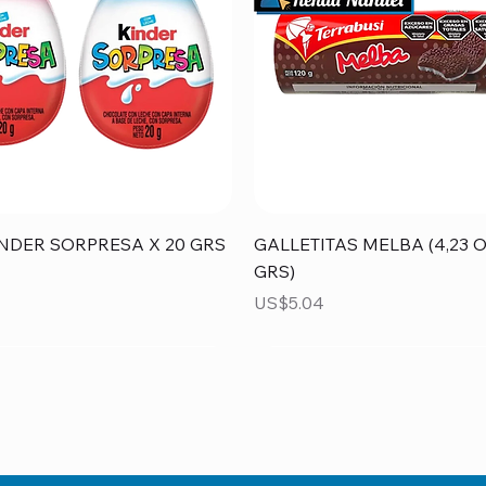
Vista rápida
Vista rápida
NDER SORPRESA X 20 GRS
GALLETITAS MELBA (4,23 O
GRS)
Precio
US$5.04