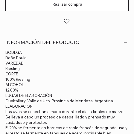
Realizar compra
INFORMACIÓN DEL PRODUCTO
BODEGA
Doña Paula
VARIEDAD
Riesling
CORTE
100% Riesling
ALCOHOL
12,00%
LUGAR DE ELABORACIÓN
Gualtallary, Valle de Uco. Provincia de Mendoza, Argentina.
ELABORACIÓN
Las uvas se cosechan a mano durante el día, a finales de marzo.
Se lleva a cabo un proceso de despalillado y prensado muy
cuidadoso y protector.
El 20% se fermenta en barricas de roble francés de segundo uso y
el resto se fermenta en tanques de acero inoxidable bien