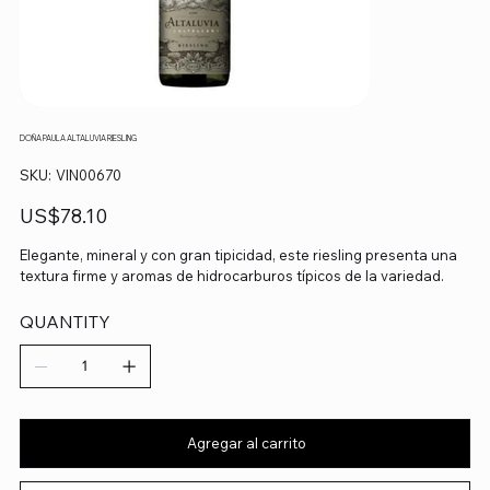
DOÑA PAULA ALTALUVIA RIESLING
SKU
SKU:
VIN00670
VIN00670
Precio
US$78.10
Elegante, mineral y con gran tipicidad, este riesling presenta una
textura firme y aromas de hidrocarburos típicos de la variedad.
QUANTITY
Agregar al carrito