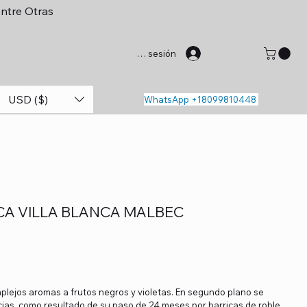
entre Otras
Iniciar sesión
USD ($)
WhatsApp +18099810448
CA VILLA BLANCA MALBEC
mplejos aromas a frutos negros y violetas. En segundo plano se
ias, como resultado de su paso de 24 meses por barricas de roble