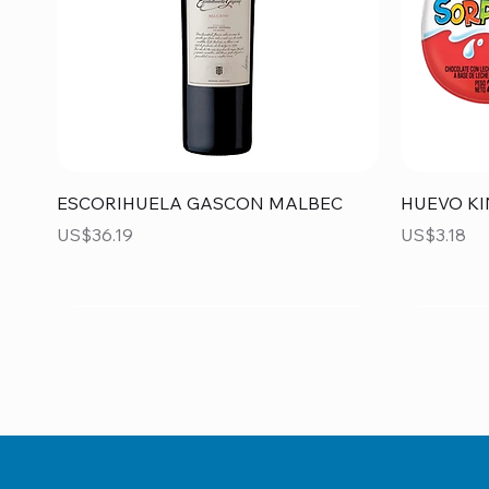
Vista rápida
ESCORIHUELA GASCON MALBEC
HUEVO KI
Precio
Precio
US$36.19
US$3.18