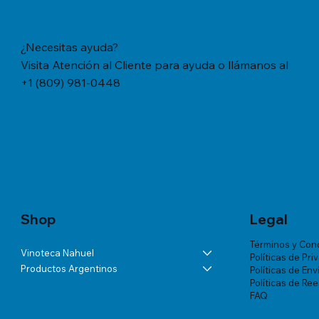
¿Necesitas ayuda?
Visita Atención al Cliente para ayuda o llámanos al
+1 (809) 981-0448
Vista rápida
Vista rápida
Vista rápida
YERBA MATE CACHAMATE HIERBAS
BÁLSAMO LA ROCHE-POSAY
ANDELUNA PARTIDAS ESPECIALES
YERBA M
TRATAMIE
ALTA VIS
SERRANAS CON CEDRON (1,1 LB/500
LIPIKAR BAUME AP+ M X 200 ML
BLANC DE MALBEC
TRADICION
VICHY DE
Precio
US$57.46
GRS)
MUJER X 
Precio
Precio
Precio
US$60.07
US$54.03
US$18.34
Precio
Precio
US$20.77
US$180.85
Shop
Legal
Términos y Con
Vinoteca Nahuel
Políticas de Pri
Productos Argentinos
Políticas de Env
Políticas de Re
FAQ