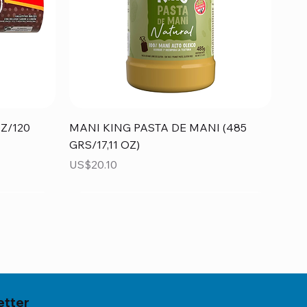
Vista rápida
Z/120
MANI KING PASTA DE MANI (485
GRS/17,11 OZ)
Precio
US$20.10
etter