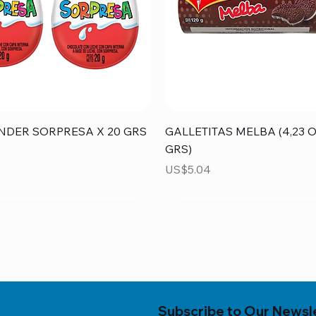
Vista rápida
Vista rápida
NDER SORPRESA X 20 GRS
GALLETITAS MELBA (4,23 O
GRS)
Precio
US$5.04
Subscribe to Our Newsl