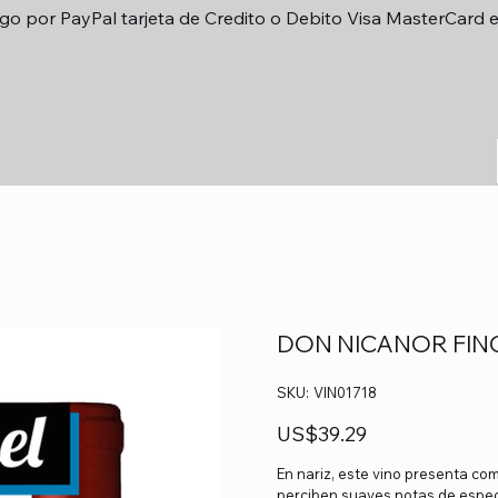
go por PayPal tarjeta de Credito o Debito Visa MasterCard 
DON NICANOR FIN
SKU
SKU:
VIN01718
VIN01718
Precio
US$39.29
En nariz, este vino presenta co
perciben suaves notas de espec