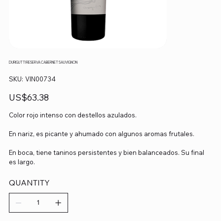
DURIGUTTI RESERVA CABERNET SAUVIGNON
SKU
SKU:
VIN00734
VIN00734
Precio
US$63.38
Color rojo intenso con destellos azulados.
En nariz, es picante y ahumado con algunos aromas frutales.
En boca, tiene taninos persistentes y bien balanceados. Su final
es largo.
QUANTITY