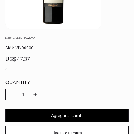
ESTIBA I CABERNET SAUVIGNON
SKU
SKU:
VIN00900
VIN00900
Precio
US$47.37
0
QUANTITY
Agregar al carrito
Realizar compra