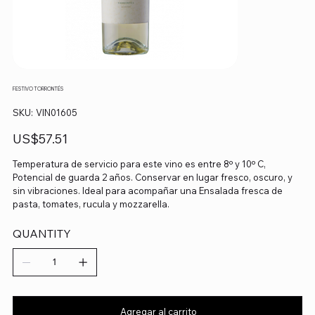
FESTIVO TORRONTÉS
SKU
SKU:
VIN01605
VIN01605
Precio
US$57.51
Temperatura de servicio para este vino es entre 8º y 10º C,
Potencial de guarda 2 años. Conservar en lugar fresco, oscuro, y
sin vibraciones. Ideal para acompañar una Ensalada fresca de
pasta, tomates, rucula y mozzarella.
QUANTITY
Agregar al carrito