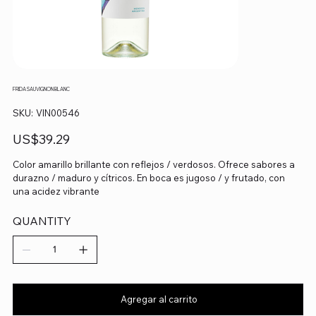
FRIDA SAUVIGNON BLANC
SKU
SKU:
VIN00546
VIN00546
Precio
US$39.29
Color amarillo brillante con reflejos / verdosos. Ofrece sabores a
durazno / maduro y cítricos. En boca es jugoso / y frutado, con
una acidez vibrante
QUANTITY
Agregar al carrito