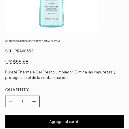
GEL FRESCO LIMPIADOR VICHY PURETÉ THERMALE X 200 ML
SKU
SKU:
PRA00553
PRA00553
Precio
US$55.68
Pureté Thermale Gel Fresco Limpiador. Elimina las impurezas y
protege la piel de la contaminación.
QUANTITY
Agregar al carrito