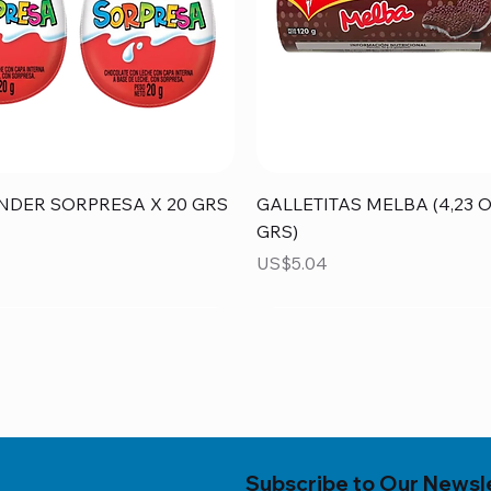
Vista rápida
Vista rápida
NDER SORPRESA X 20 GRS
GALLETITAS MELBA (4,23 O
GRS)
Precio
US$5.04
Subscribe to Our Newsl