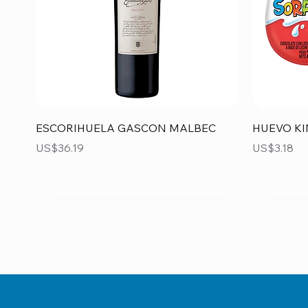
Vista rápida
ESCORIHUELA GASCON MALBEC
HUEVO KI
Precio
Precio
US$36.19
US$3.18