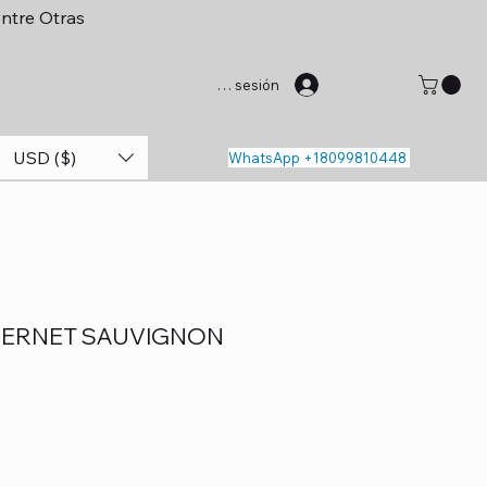
entre Otras
Iniciar sesión
USD ($)
WhatsApp +18099810448
BERNET SAUVIGNON