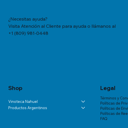
¿Necesitas ayuda?
Visita Atención al Cliente para ayuda o llámanos al
+1 (809) 981-0448
Vista rápida
Vista rápida
Vista rápida
YERBA MATE CACHAMATE HIERBAS
BÁLSAMO LA ROCHE-POSAY
ANDELUNA PARTIDAS ESPECIALES
YERBA M
TRATAMIE
ALTA VIS
SERRANAS CON CEDRON (1,1 LB/500
LIPIKAR BAUME AP+ M X 200 ML
BLANC DE MALBEC
TRADICION
VICHY DE
Precio
US$57.46
GRS)
MUJER X 
Precio
Precio
Precio
US$60.07
US$54.03
US$18.34
Precio
Precio
US$20.77
US$180.85
Shop
Legal
Términos y Con
Vinoteca Nahuel
Políticas de Pri
Productos Argentinos
Políticas de Env
Políticas de Re
FAQ