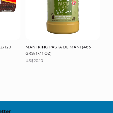
Vista rápida
Z/120
MANI KING PASTA DE MANI (485
GRS/17,11 OZ)
Precio
US$20.10
etter