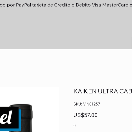
go por PayPal tarjeta de Credito o Debito Visa MasterCard 
KAIKEN ULTRA CA
SKU
SKU:
VIN01257
VIN01257
Precio
US$57.00
0