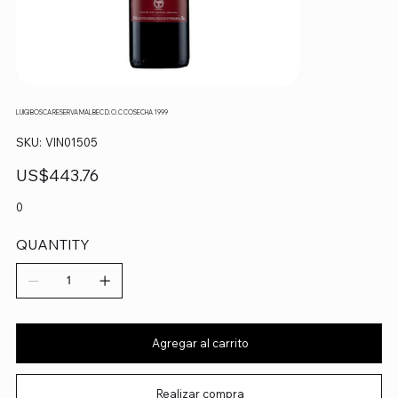
LUIGI BOSCA RESERVA MALBEC D.O.C COSECHA 1999
SKU
SKU:
VIN01505
VIN01505
Precio
US$443.76
0
QUANTITY
Agregar al carrito
Realizar compra