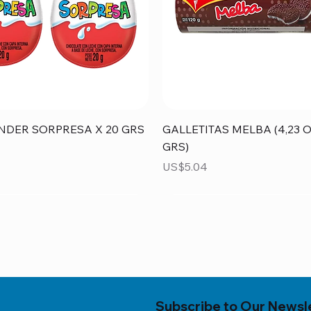
Vista rápida
Vista rápida
NDER SORPRESA X 20 GRS
GALLETITAS MELBA (4,23 O
GRS)
Precio
US$5.04
Subscribe to Our Newsl