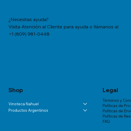
¿Necesitas ayuda?
Visita Atención al Cliente para ayuda o llámanos al
+1 (809) 981-0448
Vista rápida
Vista rápida
Vista rápida
YERBA MATE CACHAMATE HIERBAS
BÁLSAMO LA ROCHE-POSAY
ANDELUNA PARTIDAS ESPECIALES
YERBA M
TRATAMIE
ALTA VIS
SERRANAS CON CEDRON (1,1 LB/500
LIPIKAR BAUME AP+ M X 200 ML
BLANC DE MALBEC
TRADICION
VICHY DE
Precio
US$57.46
GRS)
MUJER X 
Precio
Precio
Precio
US$60.07
US$54.03
US$18.34
Precio
Precio
US$20.77
US$180.85
Shop
Legal
Términos y Con
Vinoteca Nahuel
Políticas de Pri
Productos Argentinos
Políticas de Env
Políticas de Re
FAQ