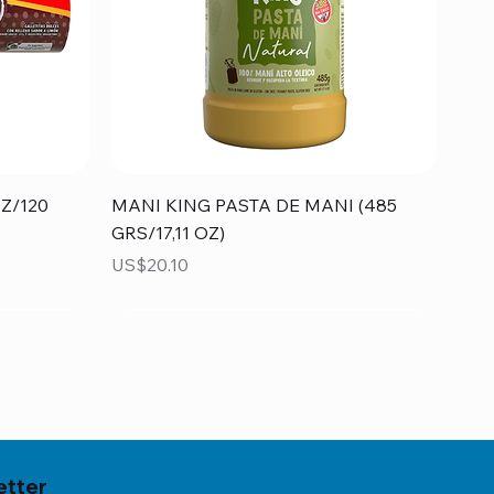
Vista rápida
Z/120
MANI KING PASTA DE MANI (485
GRS/17,11 OZ)
Precio
US$20.10
etter