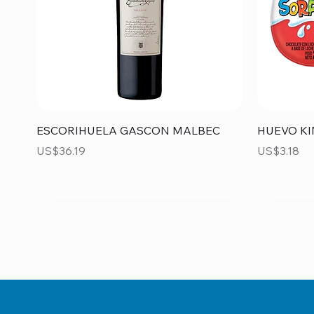
Vista rápida
ESCORIHUELA GASCON MALBEC
HUEVO KI
Precio
Precio
US$36.19
US$3.18