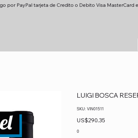
go por PayPal tarjeta de Credito o Debito Visa MasterCard 
LUIGI BOSCA RES
SKU
SKU:
VIN01511
VIN01511
Precio
US$290.35
0