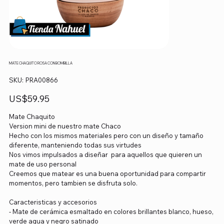
MATE CHAQUITO ROSA CON BOMBILLA
SKU
SKU:
PRA00866
PRA00866
Precio
US$59.95
Mate Chaquito
Version mini de nuestro mate Chaco
Hecho con los mismos materiales pero con un diseño y tamaño
diferente, manteniendo todas sus virtudes
Nos vimos impulsados a diseñar para aquellos que quieren un
mate de uso personal
Creemos que matear es una buena oportunidad para compartir
momentos, pero tambien se disfruta solo.
Caracteristicas y accesorios
- Mate de cerámica esmaltado en colores brillantes blanco, hueso,
verde agua y negro satinado