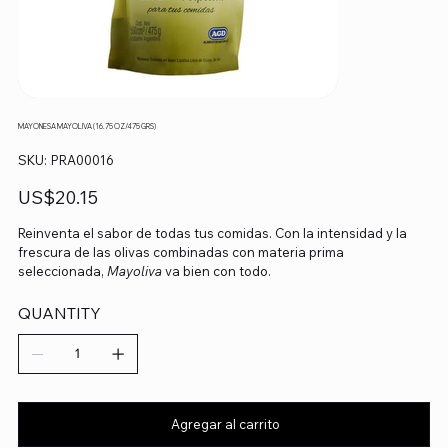
MAYONESA MAYOLIVA (16.75 OZ/475 GRS)
SKU
SKU:
PRA00016
PRA00016
Precio
US$20.15
Reinventa el sabor de todas tus comidas. Con la intensidad y la
frescura de las olivas combinadas con materia prima
seleccionada,
Mayoliva
va bien con todo.
QUANTITY
Agregar al carrito