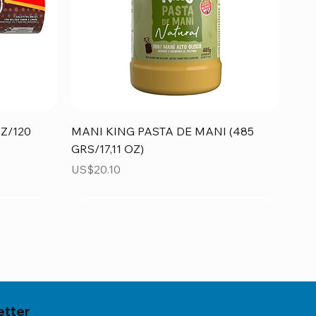
Vista rápida
Z/120
MANI KING PASTA DE MANI (485
GRS/17,11 OZ)
Precio
US$20.10
etter