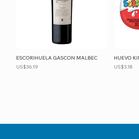
Vista rápida
ESCORIHUELA GASCON MALBEC
HUEVO KI
Precio
Precio
US$36.19
US$3.18