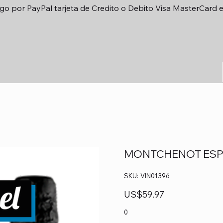
go por PayPal tarjeta de Credito o Debito Visa MasterCard 
MONTCHENOT ESP
SKU
SKU:
VIN01396
VIN01396
Precio
US$59.97
0