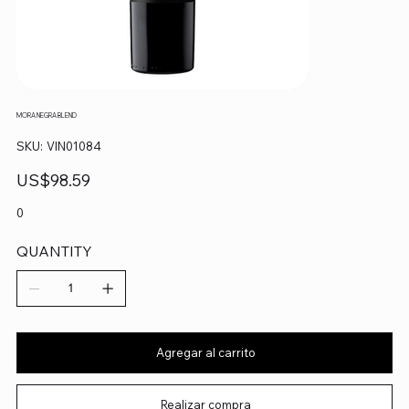
MORA NEGRA BLEND
SKU
SKU:
VIN01084
VIN01084
Precio
US$98.59
0
QUANTITY
Agregar al carrito
Realizar compra