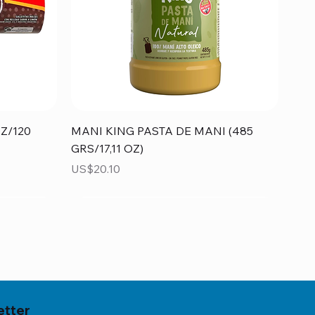
Vista rápida
Z/120
MANI KING PASTA DE MANI (485
GRS/17,11 OZ)
Precio
US$20.10
etter