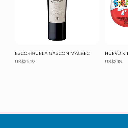
Vista rápida
ESCORIHUELA GASCON MALBEC
HUEVO KI
Precio
Precio
US$36.19
US$3.18