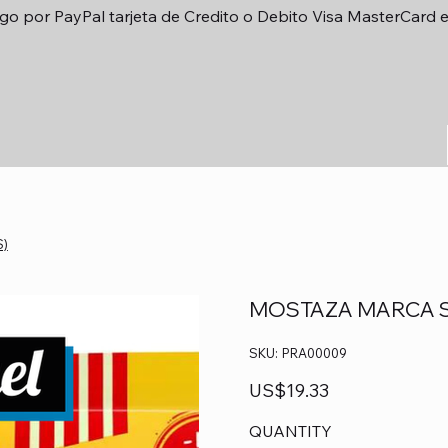
go por PayPal tarjeta de Credito o Debito Visa MasterCard 
S)
MOSTAZA MARCA SA
SKU
SKU:
PRA00009
PRA00009
Precio
US$19.33
QUANTITY