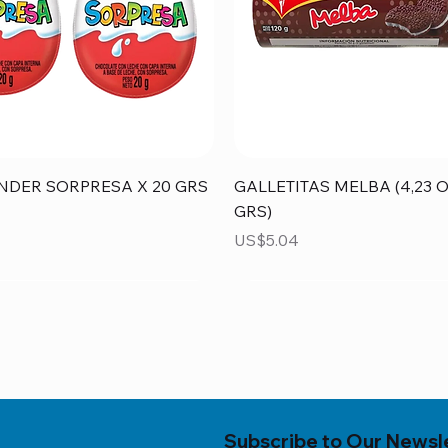
Vista rápida
Vista rápida
NDER SORPRESA X 20 GRS
GALLETITAS MELBA (4,23 O
GRS)
Precio
US$5.04
Subscribe to Our Newsl