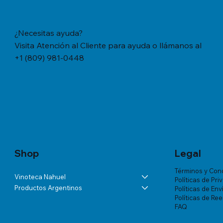
¿Necesitas ayuda?
Visita Atención al Cliente para ayuda o llámanos al
+1 (809) 981-0448
Vista rápida
Vista rápida
Vista rápida
YERBA MATE CACHAMATE HIERBAS
BÁLSAMO LA ROCHE-POSAY
ANDELUNA PARTIDAS ESPECIALES
YERBA M
TRATAMIE
ALTA VIS
SERRANAS CON CEDRON (1,1 LB/500
LIPIKAR BAUME AP+ M X 200 ML
BLANC DE MALBEC
TRADICION
VICHY DE
Precio
US$57.46
GRS)
MUJER X 
Precio
Precio
Precio
US$60.07
US$54.03
US$18.34
Precio
Precio
US$20.77
US$180.85
Shop
Legal
Términos y Con
Vinoteca Nahuel
Políticas de Pri
Productos Argentinos
Políticas de Env
Políticas de Re
FAQ