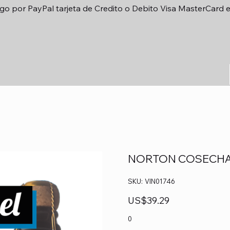
go por PayPal tarjeta de Credito o Debito Visa MasterCard 
NORTON COSECHA 
SKU
SKU:
VIN01746
VIN01746
Precio
US$39.29
0