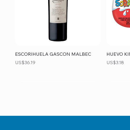
Vista rápida
ESCORIHUELA GASCON MALBEC
HUEVO KI
Precio
Precio
US$36.19
US$3.18