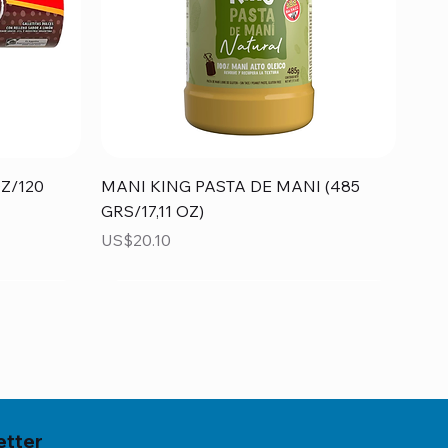
Vista rápida
Z/120
MANI KING PASTA DE MANI (485
GRS/17,11 OZ)
Precio
US$20.10
etter