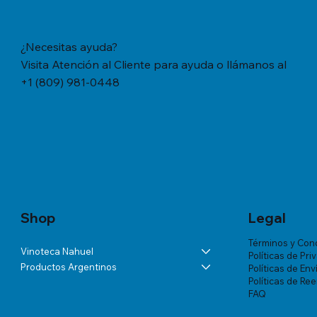
¿Necesitas ayuda?
Visita Atención al Cliente para ayuda o llámanos al
+1 (809) 981-0448
Vista rápida
Vista rápida
Vista rápida
YERBA MATE CACHAMATE HIERBAS
BÁLSAMO LA ROCHE-POSAY
ANDELUNA PARTIDAS ESPECIALES
YERBA M
TRATAMIE
ALTA VIS
SERRANAS CON CEDRON (1,1 LB/500
LIPIKAR BAUME AP+ M X 200 ML
BLANC DE MALBEC
TRADICION
VICHY DE
Precio
US$57.46
GRS)
MUJER X 
Precio
Precio
Precio
US$60.07
US$54.03
US$18.34
Precio
Precio
US$20.77
US$180.85
Shop
Legal
Términos y Con
Vinoteca Nahuel
Políticas de Pri
Productos Argentinos
Políticas de Env
Políticas de Re
FAQ