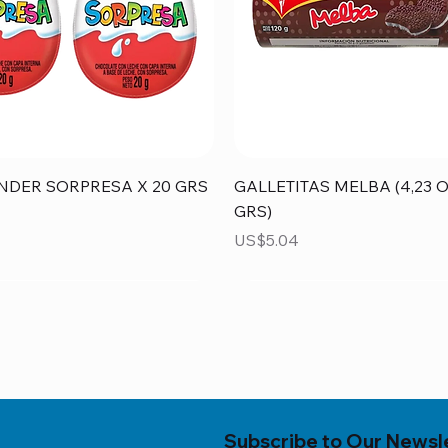
Vista rápida
Vista rápida
NDER SORPRESA X 20 GRS
GALLETITAS MELBA (4,23 O
GRS)
Precio
US$5.04
Subscribe to Our Newsl