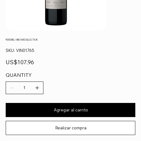
PERDRIEL VINEYARD SELECTION
SKU
SKU:
VIN01765
VIN01765
Precio
US$107.96
QUANTITY
Agregar al carrito
Realizar compra