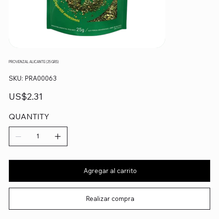
PROVENZAL ALICANTE (25 GRS)
SKU
SKU:
PRA00063
PRA00063
Precio
US$2.31
QUANTITY
Agregar al carrito
Realizar compra