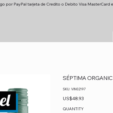
go por PayPal tarjeta de Credito o Debito Visa MasterCard 
SÉPTIMA ORGANIC
SKU
SKU:
VIN02197
VIN02197
Precio
US$48.93
QUANTITY