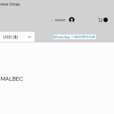
entre Otras
Iniciar sesión
USD ($)
WhatsApp +18099810448
 MALBEC