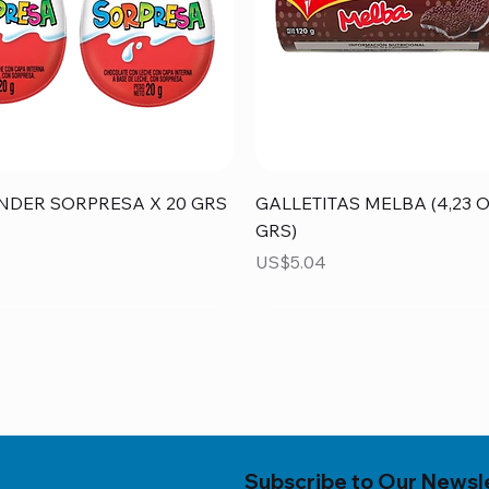
Vista rápida
Vista rápida
NDER SORPRESA X 20 GRS
GALLETITAS MELBA (4,23 O
GRS)
Precio
US$5.04
Subscribe to Our Newsl