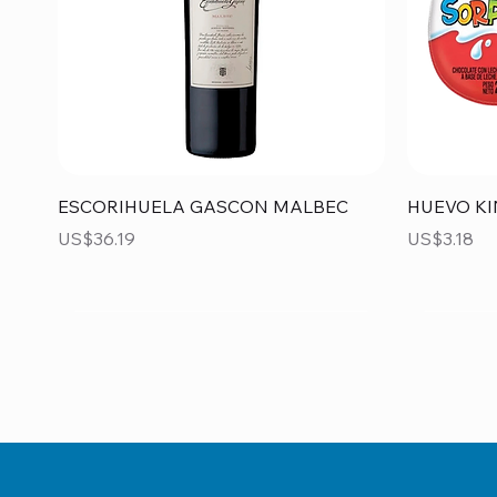
Vista rápida
ESCORIHUELA GASCON MALBEC
HUEVO KI
Precio
Precio
US$36.19
US$3.18