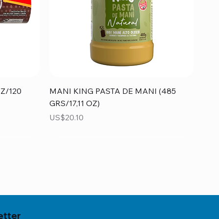
Vista rápida
Z/120
MANI KING PASTA DE MANI (485
GRS/17,11 OZ)
Precio
US$20.10
etter