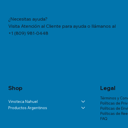
¿Necesitas ayuda?
Visita Atención al Cliente para ayuda o llámanos al
+1 (809) 981-0448
Vista rápida
Vista rápida
Vista rápida
YERBA MATE CACHAMATE HIERBAS
BÁLSAMO LA ROCHE-POSAY
ANDELUNA PARTIDAS ESPECIALES
YERBA M
TRATAMIE
ALTA VIS
SERRANAS CON CEDRON (1,1 LB/500
LIPIKAR BAUME AP+ M X 200 ML
BLANC DE MALBEC
TRADICION
VICHY DE
Precio
US$57.46
GRS)
MUJER X 
Precio
Precio
Precio
US$60.07
US$54.03
US$18.34
Precio
Precio
US$20.77
US$180.85
Shop
Legal
Términos y Con
Vinoteca Nahuel
Políticas de Pri
Productos Argentinos
Políticas de Env
Políticas de Re
FAQ