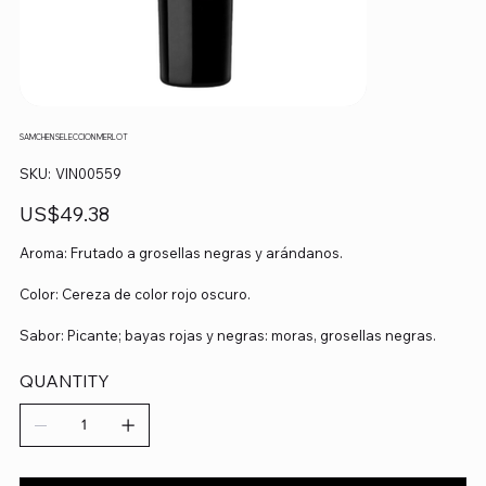
SAMCHEN SELECCION MERLOT
SKU
SKU:
VIN00559
VIN00559
Precio
US$49.38
Aroma: Frutado a grosellas negras y arándanos.
Color: Cereza de color rojo oscuro.
Sabor: Picante; bayas rojas y negras: moras, grosellas negras.
QUANTITY