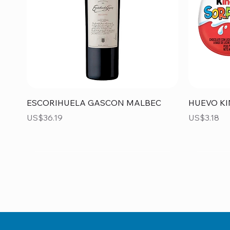
Vista rápida
ESCORIHUELA GASCON MALBEC
HUEVO KI
Precio
Precio
US$36.19
US$3.18