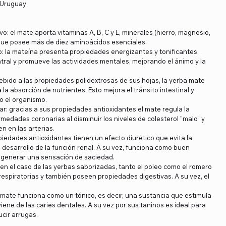
y Uruguay
ivo: el mate aporta vitaminas A, B, C y E, minerales (hierro, magnesio,
 que posee más de diez aminoácidos esenciales.
vo: la mateína presenta propiedades energizantes y tonificantes.
ntral y promueve las actividades mentales, mejorando el ánimo y la
: debido a las propiedades polidextrosas de sus hojas, la yerba mate
a la absorción de nutrientes. Esto mejora el tránsito intestinal y
o el organismo.
ar: gracias a sus propiedades antioxidantes el mate regula la
rmedades coronarias al disminuir los niveles de colesterol "malo" y
n en las arterias.
piedades antioxidantes tienen un efecto diurético que evita la
l desarrollo de la función renal. A su vez, funciona como buen
 generar una sensación de saciedad.
 en el caso de las yerbas saborizadas, tanto el poleo como el romero
respiratorias y también poseen propiedades digestivas. A su vez, el
a mate funciona como un tónico, es decir, una sustancia que estimula
eviene de las caries dentales. A su vez por sus taninos es ideal para
ucir arrugas.