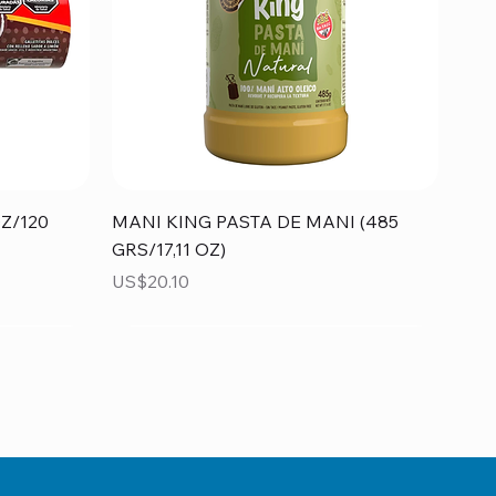
Vista rápida
Z/120
MANI KING PASTA DE MANI (485
GRS/17,11 OZ)
Precio
US$20.10