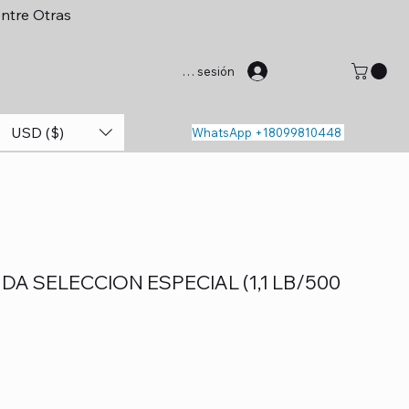
entre Otras
Iniciar sesión
USD ($)
WhatsApp +18099810448
A SELECCION ESPECIAL (1,1 LB/500