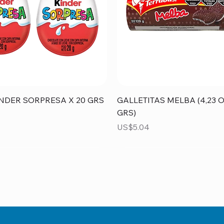
Vista rápida
Vista rápida
NDER SORPRESA X 20 GRS
GALLETITAS MELBA (4,23 O
GRS)
Precio
US$5.04