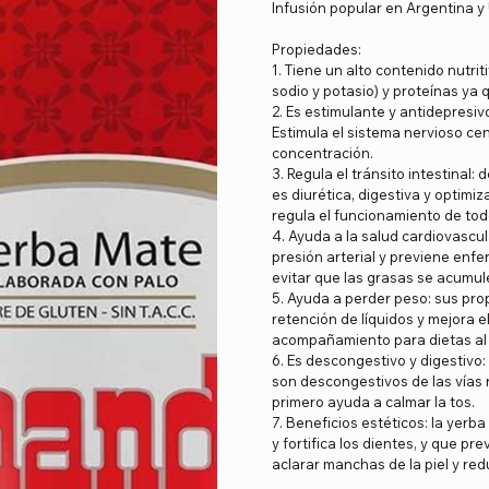
Infusión popular en Argentina 
Propiedades:
1. Tiene un alto contenido nutrit
sodio y potasio) y proteínas ya
2. Es estimulante y antidepresi
Estimula el sistema nervioso ce
concentración.
3. Regula el tránsito intestinal
es diurética, digestiva y optimiz
regula el funcionamiento de tod
4. Ayuda a la salud cardiovascul
presión arterial y previene enfe
evitar que las grasas se acumule
5. Ayuda a perder peso: sus pro
retención de líquidos y mejora e
acompañamiento para dietas al
6. Es descongestivo y digestivo:
son descongestivos de las vías 
primero ayuda a calmar la tos.
7. Beneficios estéticos: la yerb
y fortifica los dientes, y que pr
aclarar manchas de la piel y red