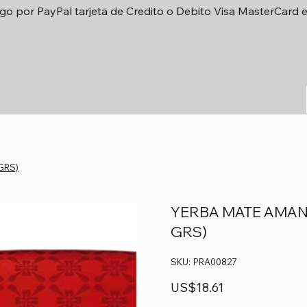
go por PayPal tarjeta de Credito o Debito Visa MasterCard 
GRS)
YERBA MATE AMAND
GRS)
SKU
SKU:
PRA00827
PRA00827
Precio
US$18.61