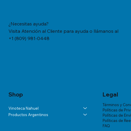
¿Necesitas ayuda?
Visita Atención al Cliente para ayuda o llámanos al
+1 (809) 981-0448
Vista rápida
Vista rápida
Vista rápida
YERBA MATE CACHAMATE HIERBAS
BÁLSAMO LA ROCHE-POSAY
ANDELUNA PARTIDAS ESPECIALES
YERBA M
TRATAMIE
ALTA VIS
SERRANAS CON CEDRON (1,1 LB/500
LIPIKAR BAUME AP+ M X 200 ML
BLANC DE MALBEC
TRADICION
VICHY DE
Precio
US$57.46
GRS)
MUJER X 
Precio
Precio
Precio
US$60.07
US$54.03
US$18.34
Precio
Precio
US$20.77
US$180.85
Shop
Legal
Términos y Con
Vinoteca Nahuel
Políticas de Pri
Productos Argentinos
Políticas de Env
Políticas de Re
FAQ