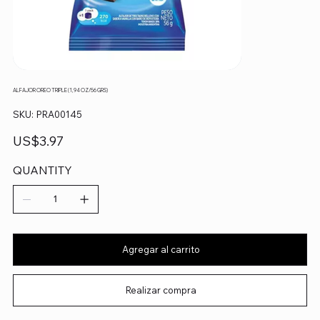
ALFAJOR OREO TRIPLE (1,94 OZ/56 GRS)
SKU
SKU:
PRA00145
PRA00145
Precio
US$3.97
QUANTITY
Agregar al carrito
Realizar compra