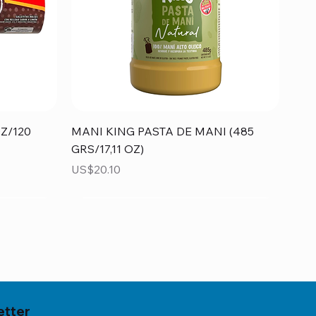
Vista rápida
Z/120
MANI KING PASTA DE MANI (485
GRS/17,11 OZ)
Precio
US$20.10
etter