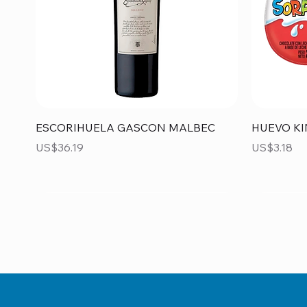
Vista rápida
ESCORIHUELA GASCON MALBEC
HUEVO KI
Precio
Precio
US$36.19
US$3.18