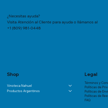
¿Necesitas ayuda?
Visita Atención al Cliente para ayuda o llámanos al
+1 (809) 981-0448
Vista rápida
Vista rápida
Vista rápida
YERBA MATE CACHAMATE HIERBAS
BÁLSAMO LA ROCHE-POSAY
ANDELUNA PARTIDAS ESPECIALES
YERBA M
TRATAMIE
ALTA VIS
SERRANAS CON CEDRON (1,1 LB/500
LIPIKAR BAUME AP+ M X 200 ML
BLANC DE MALBEC
TRADICION
VICHY DE
Precio
US$57.46
GRS)
MUJER X 
Precio
Precio
Precio
US$60.07
US$54.03
US$18.34
Precio
Precio
US$20.77
US$180.85
Shop
Legal
Términos y Con
Vinoteca Nahuel
Políticas de Pri
Productos Argentinos
Políticas de Env
Políticas de Re
FAQ