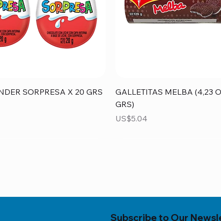
Vista rápida
Vista rápida
NDER SORPRESA X 20 GRS
GALLETITAS MELBA (4,23 O
GRS)
Precio
US$5.04
Subscribe to Our Newsl