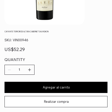
CAFAYATE TERROIR DE ALTURA CABERNET SAUVIGNON
SKU
SKU:
VIN00946
VIN00946
Precio
US$52.29
QUANTITY
Agregar al carrito
Realizar compra