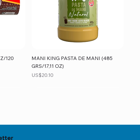
Vista rápida
Z/120
MANI KING PASTA DE MANI (485
GRS/17,11 OZ)
Precio
US$20.10
etter