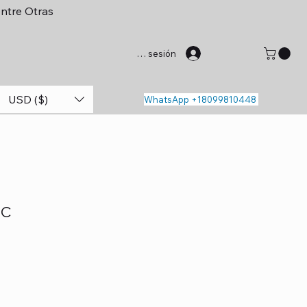
entre Otras
Iniciar sesión
USD ($)
WhatsApp +18099810448
EC