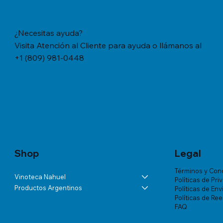
¿Necesitas ayuda?
Visita Atención al Cliente para ayuda o llámanos al
+1 (809) 981-0448
Vista rápida
Vista rápida
Vista rápida
YERBA MATE CACHAMATE HIERBAS
BÁLSAMO LA ROCHE-POSAY
ANDELUNA PARTIDAS ESPECIALES
YERBA M
TRATAMIE
ALTA VIS
SERRANAS CON CEDRON (1,1 LB/500
LIPIKAR BAUME AP+ M X 200 ML
BLANC DE MALBEC
TRADICION
VICHY DE
Precio
US$57.46
GRS)
MUJER X 
Precio
Precio
Precio
US$60.07
US$54.03
US$18.34
Precio
Precio
US$20.77
US$180.85
Shop
Legal
Términos y Con
Vinoteca Nahuel
Políticas de Pri
Productos Argentinos
Políticas de Env
Políticas de Re
FAQ