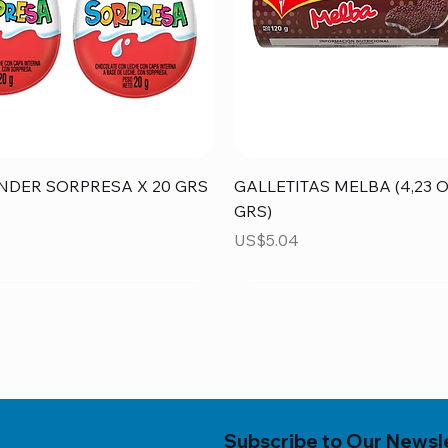
Vista rápida
Vista rápida
NDER SORPRESA X 20 GRS
GALLETITAS MELBA (4,23 O
GRS)
Precio
US$5.04
Subscribe to Our Newsl