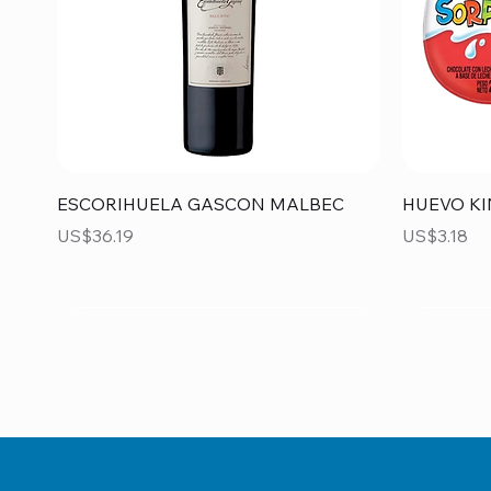
Vista rápida
ESCORIHUELA GASCON MALBEC
HUEVO KI
Precio
Precio
US$36.19
US$3.18