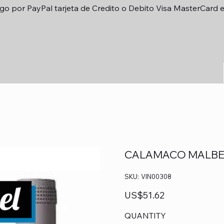
go por PayPal tarjeta de Credito o Debito Visa MasterCard 
CALAMACO MALB
SKU
SKU:
VIN00308
VIN00308
Precio
US$51.62
QUANTITY