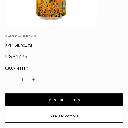
CERVEZA ANTARES HONEY 473CC
SKU
SKU:
VIN00474
VIN00474
Precio
US$17.79
QUANTITY
Agregar al carrito
Realizar compra