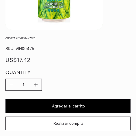
CERVEZA ANTARES IPA 473 CC
SKU
SKU:
VIN00475
VIN00475
Precio
US$17.42
QUANTITY
Agregar al carrito
Realizar compra