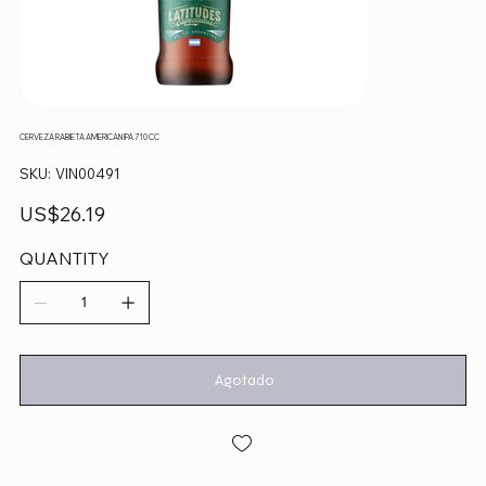
CERVEZA RABIETA AMERICAN IPA 710 CC
SKU
SKU:
VIN00491
VIN00491
Precio
US$26.19
QUANTITY
Agotado