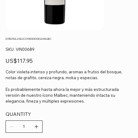
DOÑA PAULA SELECCION DE BODEGA MALBEC
SKU
SKU:
VIN00689
VIN00689
Precio
US$117.95
Color violeta intenso y profundo, aromas a frutos del bosque,
notas de grafito, cereza negra, moka y especias.
Es probablemente hasta ahora la mejor y más estructurada
versión de nuestro ícono Malbec, manteniendo intacta su
elegancia, fineza y múltiples expresiones.
QUANTITY