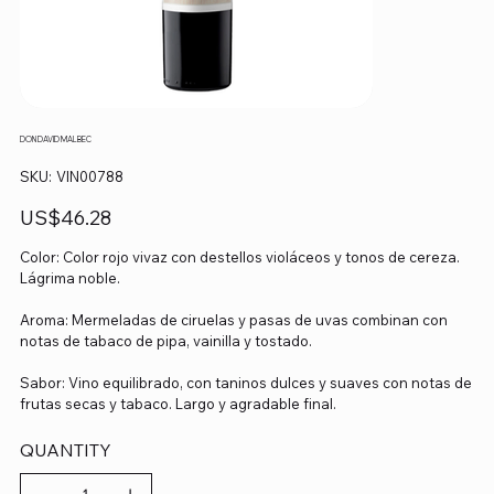
DON DAVID MALBEC
SKU
SKU:
VIN00788
VIN00788
Precio
US$46.28
Color: Color rojo vivaz con destellos violáceos y tonos de cereza.
Lágrima noble.
Aroma: Mermeladas de ciruelas y pasas de uvas combinan con
notas de tabaco de pipa, vainilla y tostado.
Sabor: Vino equilibrado, con taninos dulces y suaves con notas de
frutas secas y tabaco. Largo y agradable final.
QUANTITY