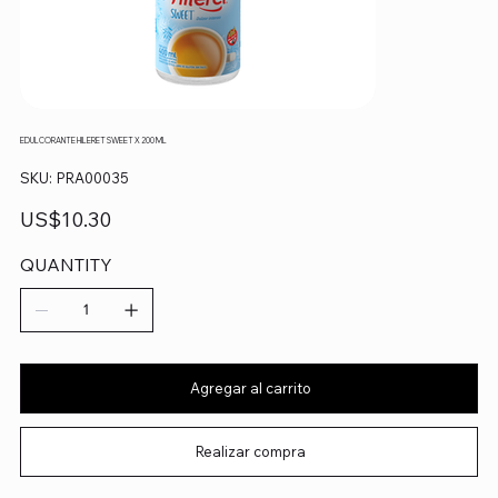
EDULCORANTE HILERET SWEET X 200 ML
SKU
SKU:
PRA00035
PRA00035
Precio
US$10.30
QUANTITY
Agregar al carrito
Realizar compra