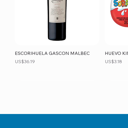
Vista rápida
ESCORIHUELA GASCON MALBEC
HUEVO KI
Precio
Precio
US$36.19
US$3.18