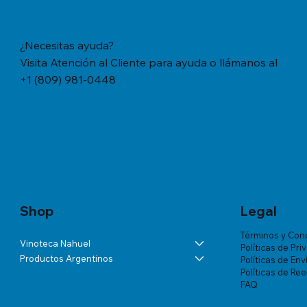
¿Necesitas ayuda?
Visita Atención al Cliente para ayuda o llámanos al
+1 (809) 981-0448
Vista rápida
Vista rápida
Vista rápida
YERBA MATE CACHAMATE HIERBAS
BÁLSAMO LA ROCHE-POSAY
ANDELUNA PARTIDAS ESPECIALES
YERBA M
TRATAMIE
ALTA VIS
SERRANAS CON CEDRON (1,1 LB/500
LIPIKAR BAUME AP+ M X 200 ML
BLANC DE MALBEC
TRADICION
VICHY DE
Precio
US$57.46
GRS)
MUJER X 
Precio
Precio
Precio
US$60.07
US$54.03
US$18.34
Precio
Precio
US$20.77
US$180.85
Shop
Legal
Términos y Con
Vinoteca Nahuel
Políticas de Pri
Productos Argentinos
Políticas de Env
Políticas de Re
FAQ