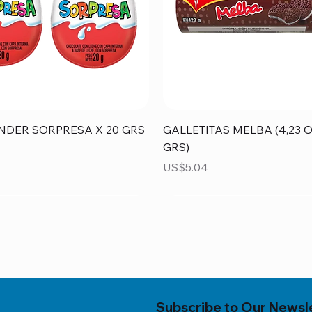
Vista rápida
Vista rápida
NDER SORPRESA X 20 GRS
GALLETITAS MELBA (4,23 O
GRS)
Precio
US$5.04
Subscribe to Our Newsl