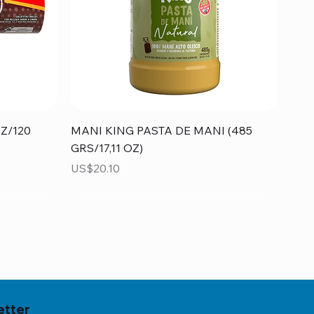
Vista rápida
Z/120
MANI KING PASTA DE MANI (485
GRS/17,11 OZ)
Precio
US$20.10
etter