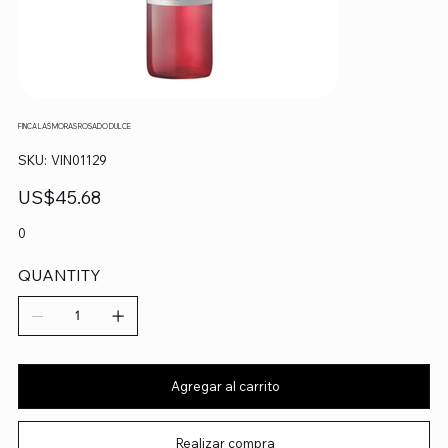
FINCA LAS MORAS ROSADO DULCE
SKU
SKU:
VIN01129
VIN01129
Precio
US$45.68
0
QUANTITY
Agregar al carrito
Realizar compra