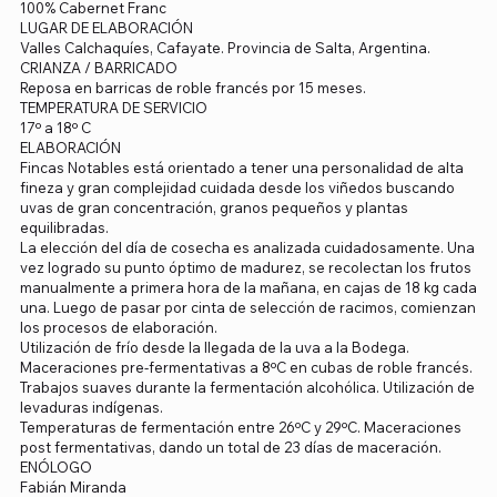
100% Cabernet Franc
LUGAR DE ELABORACIÓN
Valles Calchaquíes, Cafayate. Provincia de Salta, Argentina.
CRIANZA / BARRICADO
Reposa en barricas de roble francés por 15 meses.
TEMPERATURA DE SERVICIO
17º a 18º C
ELABORACIÓN
Fincas Notables está orientado a tener una personalidad de alta
fineza y gran complejidad cuidada desde los viñedos buscando
uvas de gran concentración, granos pequeños y plantas
equilibradas.
La elección del día de cosecha es analizada cuidadosamente. Una
vez logrado su punto óptimo de madurez, se recolectan los frutos
manualmente a primera hora de la mañana, en cajas de 18 kg cada
una. Luego de pasar por cinta de selección de racimos, comienzan
los procesos de elaboración.
Utilización de frío desde la llegada de la uva a la Bodega.
Maceraciones pre-fermentativas a 8ºC en cubas de roble francés.
Trabajos suaves durante la fermentación alcohólica. Utilización de
levaduras indígenas.
Temperaturas de fermentación entre 26ºC y 29ºC. Maceraciones
post fermentativas, dando un total de 23 días de maceración.
ENÓLOGO
Fabián Miranda