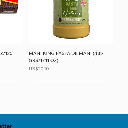
Vista rápida
Z/120
MANI KING PASTA DE MANI (485
GRS/17,11 OZ)
Precio
US$20.10
etter