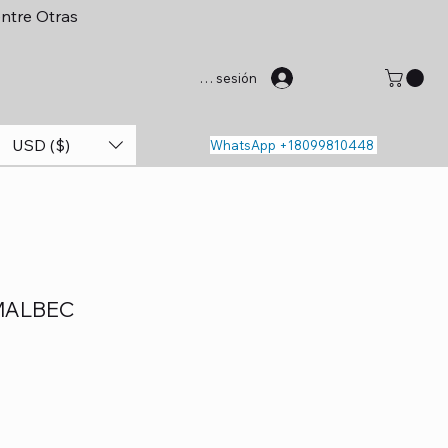
entre Otras
Iniciar sesión
USD ($)
WhatsApp +18099810448
MALBEC