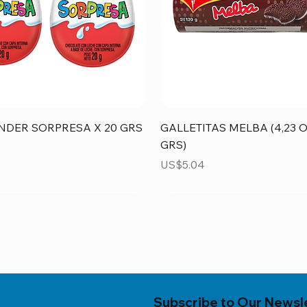
Vista rápida
Vista rápida
NDER SORPRESA X 20 GRS
GALLETITAS MELBA (4,23 O
GRS)
Precio
US$5.04
Subscribe to Our Newsl