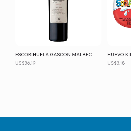
Vista rápida
ESCORIHUELA GASCON MALBEC
HUEVO KI
Precio
Precio
US$36.19
US$3.18