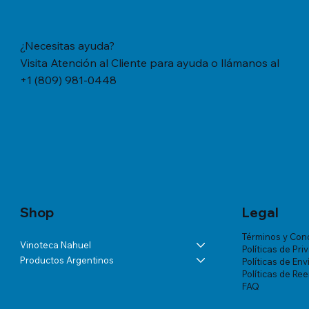
¿Necesitas ayuda?
Visita Atención al Cliente para ayuda o llámanos al
+1 (809) 981-0448
Vista rápida
Vista rápida
Vista rápida
YERBA MATE CACHAMATE HIERBAS
BÁLSAMO LA ROCHE-POSAY
ANDELUNA PARTIDAS ESPECIALES
YERBA M
TRATAMIE
ALTA VIS
SERRANAS CON CEDRON (1,1 LB/500
LIPIKAR BAUME AP+ M X 200 ML
BLANC DE MALBEC
TRADICION
VICHY DE
Precio
US$57.46
GRS)
MUJER X 
Precio
Precio
Precio
US$60.07
US$54.03
US$18.34
Precio
Precio
US$20.77
US$180.85
Shop
Legal
Términos y Con
Vinoteca Nahuel
Políticas de Pri
Productos Argentinos
Políticas de Env
Políticas de Re
FAQ