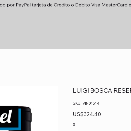
go por PayPal tarjeta de Credito o Debito Visa MasterCard 
LUIGI BOSCA RESE
SKU
SKU:
VIN01514
VIN01514
Precio
US$324.40
0