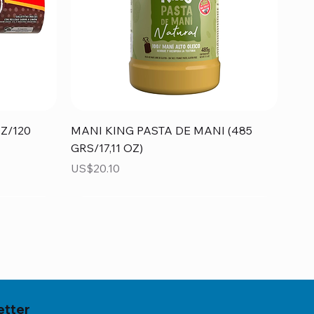
Vista rápida
Z/120
MANI KING PASTA DE MANI (485
GRS/17,11 OZ)
Precio
US$20.10
etter