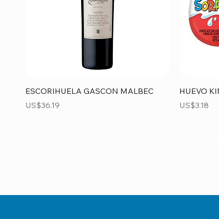
Vista rápida
ESCORIHUELA GASCON MALBEC
HUEVO KI
Precio
Precio
US$36.19
US$3.18