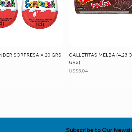
Vista rápida
Vista rápida
NDER SORPRESA X 20 GRS
GALLETITAS MELBA (4,23 O
GRS)
Precio
US$5.04
Subscribe to Our Newsl