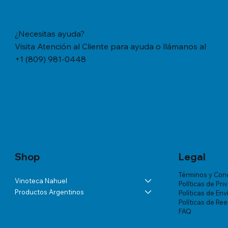
¿Necesitas ayuda?
Visita Atención al Cliente para ayuda o llámanos al
+1 (809) 981-0448
Vista rápida
Vista rápida
Vista rápida
YERBA MATE CACHAMATE HIERBAS
BÁLSAMO LA ROCHE-POSAY
ANDELUNA PARTIDAS ESPECIALES
YERBA M
TRATAMIE
ALTA VIS
SERRANAS CON CEDRON (1,1 LB/500
LIPIKAR BAUME AP+ M X 200 ML
BLANC DE MALBEC
TRADICION
VICHY DE
Precio
US$57.46
GRS)
MUJER X 
Precio
Precio
Precio
US$60.07
US$54.03
US$18.34
Precio
Precio
US$20.77
US$180.85
Shop
Legal
Términos y Con
Vinoteca Nahuel
Políticas de Pri
Productos Argentinos
Políticas de Env
Políticas de Re
FAQ